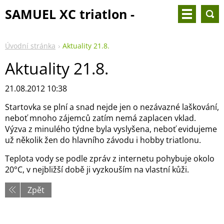
SAMUEL XC triatlon -
25.8.2024
Úvodní stránka
Aktuality 21.8.
Aktuality 21.8.
21.08.2012 10:38
Startovka se plní a snad nejde jen o nezávazné laškování,
neboť mnoho zájemců zatím nemá zaplacen vklad.
Výzva z minulého týdne byla vyslyšena, neboť evidujeme
už několik žen do hlavního závodu i hobby triatlonu.
Teplota vody se podle zpráv z internetu pohybuje okolo
20°C, v nejbližší době ji vyzkouším na vlastní kůži.
Zpět