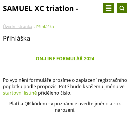
SAMUEL XC triatlon -
25.8.2024
Úvodní stránka
Přihláška
Přihláška
ON-LINE FORMULÁŘ 2024
Po vyplnění formuláře prosíme o zaplacení registračního
poplatku podle propozic. Poté bude k vašemu jménu ve
startovní listině
přiděleno číslo.
Platba QR kódem - v poznámce uveďte jméno a rok
narození.