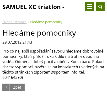
SAMUEL XC triatlon -
25.8.2024
Úvodní stránka
Hledáme pomocníky
Hledáme pomocníky
29.07.2012 21:43
Pro co nejlepší uspořádání závodu hledáme dobrovolné
pomocníky, kteří přiloží ruku k dílu na trati, v depu, na
vodě... Odměna: dobrý pocit a oběd v Kudla baru. Pokud
chcete vypomoci, ozvěte se na kontaktech uvedených na
těchto stránkách (sportem@sportem.info, tel.
604164390)
Zpět